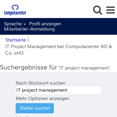
Sprache
Profil anzeigen
Mitarbeiter-Anmeldung
Startseite
|
IT Project Management bei Computacenter AG &
(aktuelle
Co. oHG
Seite)
Suchergebnisse für
"IT project management".
Nach Stichwort suchen
Mehr Optionen anzeigen