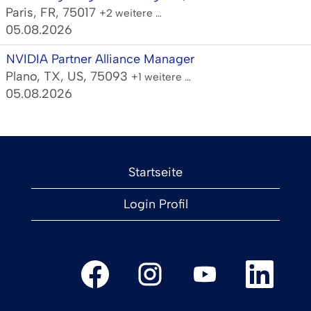
Paris, FR, 75017
+2 weitere …
05.08.2026
NVIDIA Partner Alliance Manager
Plano, TX, US, 75093
+1 weitere …
05.08.2026
Startseite
Login Profil
W
W
W
W
i
i
i
i
r
r
r
r
d
d
d
d