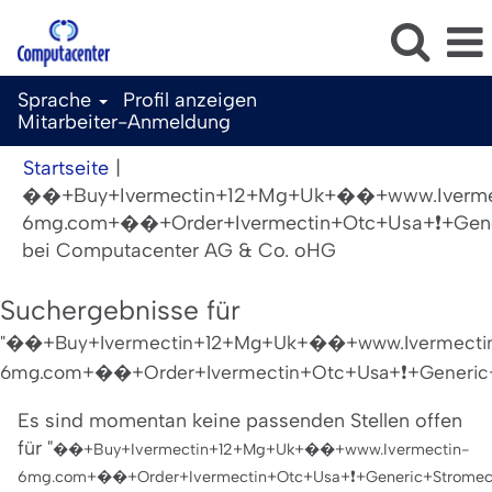
Sprache
Profil anzeigen
Mitarbeiter-Anmeldung
Startseite
|
��+Buy+Ivermectin+12+Mg+Uk+��+www.Iverme
6mg.com+��+Order+Ivermectin+Otc+Usa+❗️+Gener
(aktuelle
bei Computacenter AG & Co. oHG
Seite)
Suchergebnisse für
"��+Buy+Ivermectin+12+Mg+Uk+��+www.Ivermecti
6mg.com+��+Order+Ivermectin+Otc+Usa+❗️+Generic+S
Es sind momentan keine passenden Stellen offen
für "
��+Buy+Ivermectin+12+Mg+Uk+��+www.Ivermectin-
6mg.com+��+Order+Ivermectin+Otc+Usa+❗️+Generic+Stromect