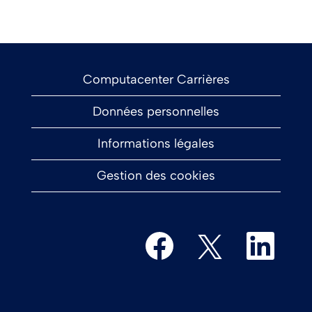
Computacenter Carrières
Données personnelles
Informations légales
Gestion des cookies
S
S
S
’
’
’
o
o
o
u
u
u
v
v
v
r
r
r
e
e