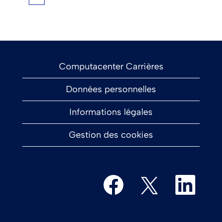
Computacenter Carrières
Données personnelles
Informations légales
Gestion des cookies
S
S
S
’
’
’
o
o
o
u
u
u
v
v
v
r
r